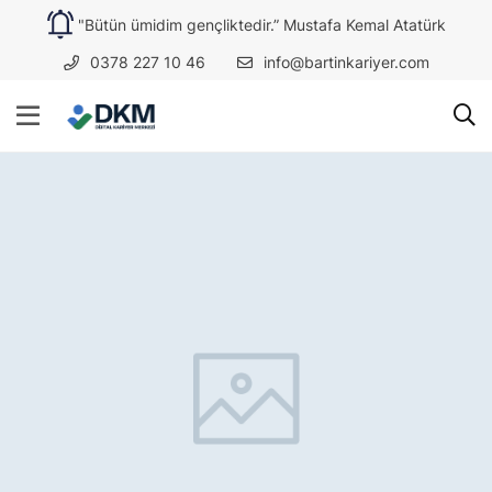
"Bütün ümidim gençliktedir.” Mustafa Kemal Atatürk
0378 227 10 46
info@bartinkariyer.com