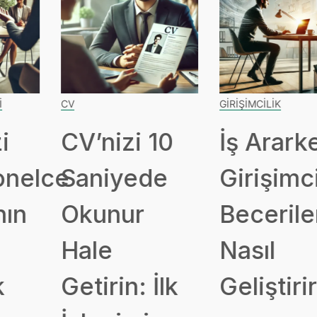
CV
GIRIŞIMCILIK
CV’nizi 10
İş Ararken
ce
Saniyede
Girişimcilik
Okunur
Becerileriniz
Hale
Nasıl
Getirin: İlk
Geliştirirsini