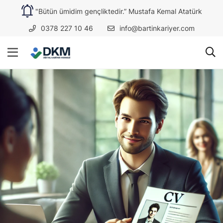
"Bütün ümidim gençliktedir.” Mustafa Kemal Atatürk
0378 227 10 46
info@bartinkariyer.com