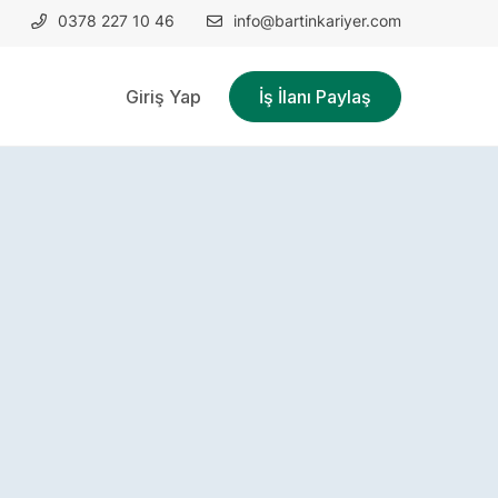
0378 227 10 46
info@bartinkariyer.com
Giriş Yap
İş İlanı Paylaş