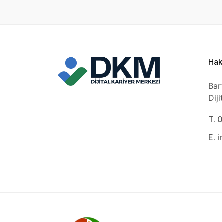
Hak
Bar
Dij
T. 
E. 