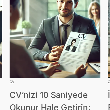
CV
G
CV’nizi 10 Saniyede
Okunur Hale Getirin: