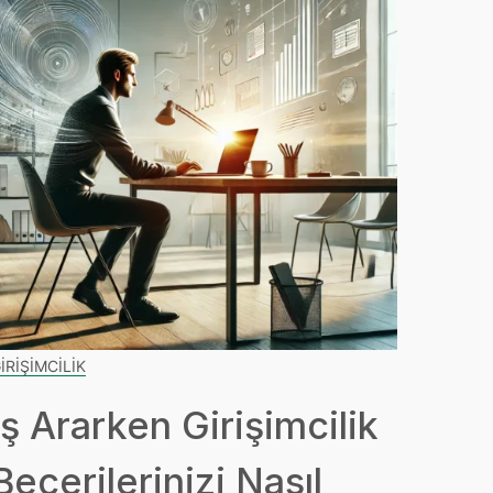
IRIŞIMCILIK
İş Ararken Girişimcilik
Becerilerinizi Nasıl