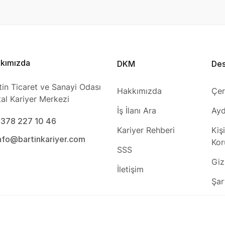
kımızda
DKM
De
tin Ticaret ve Sanayi Odası
Hakkımızda
Çer
ital Kariyer Merkezi
İş İlanı Ara
Ayd
0378 227 10 46
Kariyer Rehberi
Kiş
info@bartinkariyer.com
Kor
SSS
Gizl
İletişim
Şar