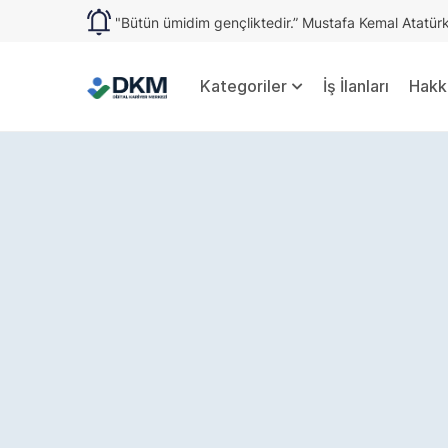
"Bütün ümidim gençliktedir.” Mustafa Kemal Atatür
Kategoriler
İş İlanları
Hakk