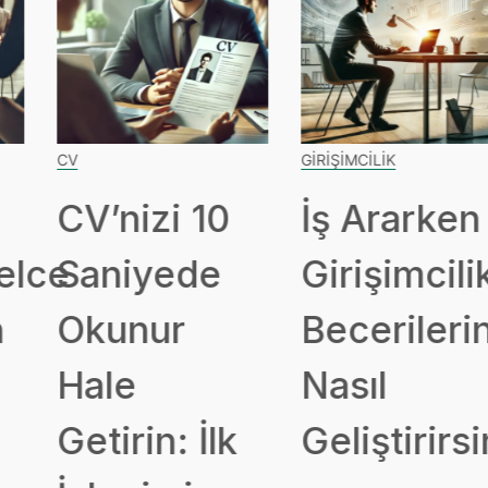
CV
GIRIŞIMCILIK
CV’nizi 10
İş Ararken
ce
Saniyede
Girişimcilik
Okunur
Becerileriniz
Hale
Nasıl
Getirin: İlk
Geliştirirsini