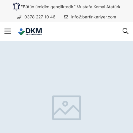
"Bütün ümidim gençliktedir.” Mustafa Kemal Atatürk
0378 227 10 46
info@bartinkariyer.com