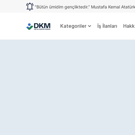
"Bütün ümidim gençliktedir.” Mustafa Kemal Atatür
Kategoriler
İş İlanları
Hakk