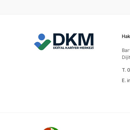
Hak
Bar
Dij
T. 
E. 