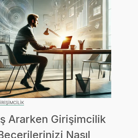
IRIŞIMCILIK
İş Ararken Girişimcilik
Becerilerinizi Nasıl