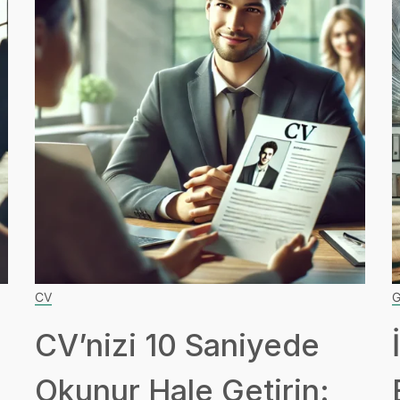
CV
G
CV’nizi 10 Saniyede
Okunur Hale Getirin: