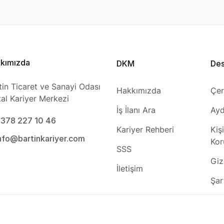
kımızda
DKM
De
tin Ticaret ve Sanayi Odası
Hakkımızda
Çer
ital Kariyer Merkezi
İş İlanı Ara
Ayd
0378 227 10 46
Kariyer Rehberi
Kiş
info@bartinkariyer.com
Kor
SSS
Gizl
İletişim
Şar