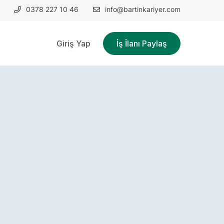
0378 227 10 46
info@bartinkariyer.com
Giriş Yap
İş İlanı Paylaş