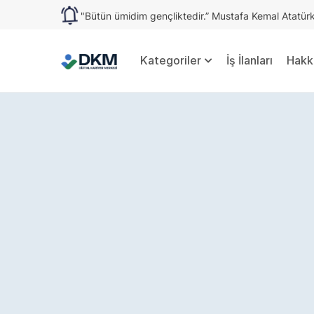
"Bütün ümidim gençliktedir.” Mustafa Kemal Atatür
Kategoriler
İş İlanları
Hakk