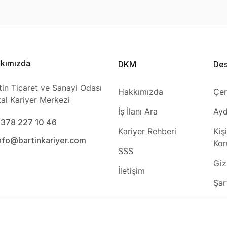
kımızda
DKM
De
tin Ticaret ve Sanayi Odası
Hakkımızda
Çer
ital Kariyer Merkezi
İş İlanı Ara
Ayd
0378 227 10 46
Kariyer Rehberi
Kiş
info@bartinkariyer.com
Kor
SSS
Gizl
İletişim
Şar