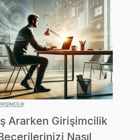
IRIŞIMCILIK
İş Ararken Girişimcilik
Becerilerinizi Nasıl