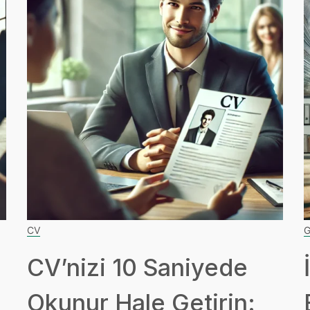
CV
G
CV’nizi 10 Saniyede
Okunur Hale Getirin: