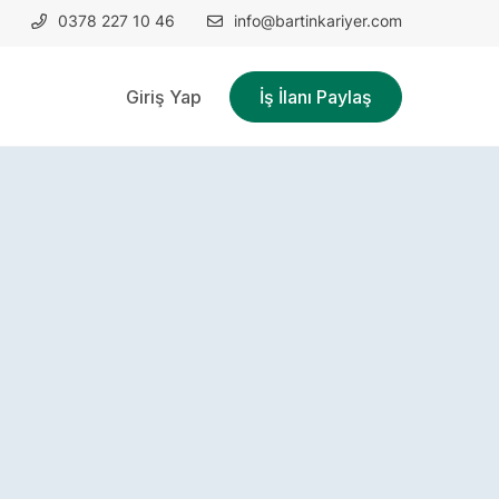
0378 227 10 46
info@bartinkariyer.com
Giriş Yap
İş İlanı Paylaş