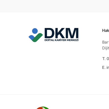
Hak
Bar
Dij
T. 
E. 