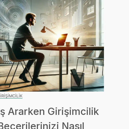
IRIŞIMCILIK
İş Ararken Girişimcilik
Becerilerinizi Nasıl