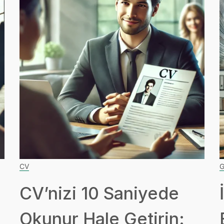
CV
G
CV’nizi 10 Saniyede
Okunur Hale Getirin: