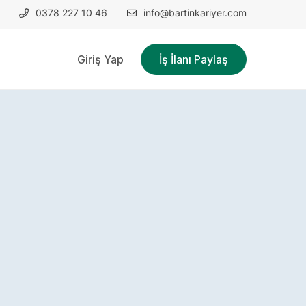
0378 227 10 46
info@bartinkariyer.com
Giriş Yap
İş İlanı Paylaş