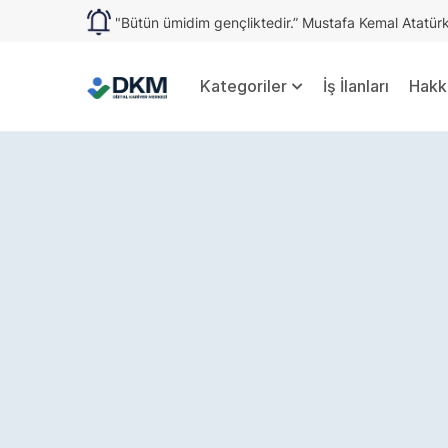
"Bütün ümidim gençliktedir.” Mustafa Kemal Atatür
Kategoriler
İş İlanları
Hakk