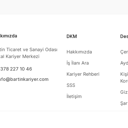
kımızda
DKM
De
tin Ticaret ve Sanayi Odası
Hakkımızda
Çer
ital Kariyer Merkezi
İş İlanı Ara
Ayd
0378 227 10 46
Kariyer Rehberi
Kiş
info@bartinkariyer.com
Kor
SSS
Gizl
İletişim
Şar