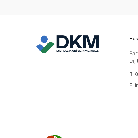
Hak
Bar
Dij
T. 
E. 