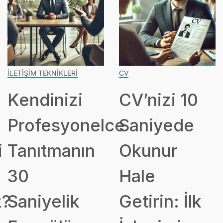
İLETIŞIM TEKNIKLERI
CV
Kendinizi
CV’nizi 10
Profesyonelce
Saniyede
i
Tanıtmanın
Okunur
30
Hale
z?
Saniyelik
Getirin: İlk