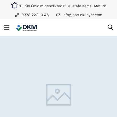
"Bütün ümidim gençliktedir.” Mustafa Kemal Atatürk
0378 227 10 46
info@bartinkariyer.com