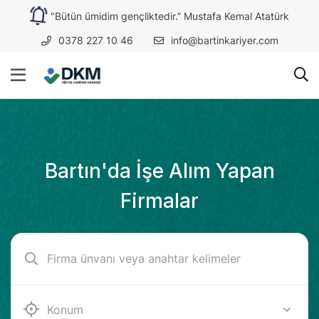
"Bütün ümidim gençliktedir.” Mustafa Kemal Atatürk
0378 227 10 46
info@bartinkariyer.com
Bartın'da İşe Alım Yapan
Firmalar
Bartın (Amasra)