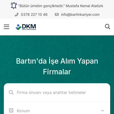
"Bütün ümidim gençliktedir.” Mustafa Kemal Atatürk
0378 227 10 46
info@bartinkariyer.com
Bartın'da İşe Alım Yapan
Firmalar
Bartın (Amasra)