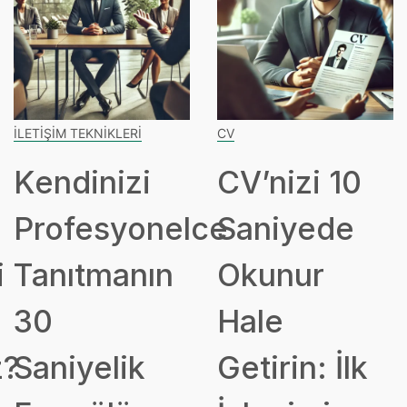
İLETIŞIM TEKNIKLERI
CV
Kendinizi
CV’nizi 10
Profesyonelce
Saniyede
i
Tanıtmanın
Okunur
30
Hale
z?
Saniyelik
Getirin: İlk