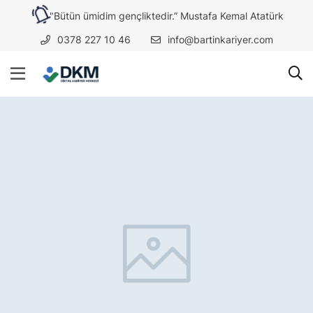
"Bütün ümidim gençliktedir.” Mustafa Kemal Atatürk
0378 227 10 46
info@bartinkariyer.com