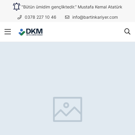
"Bütün ümidim gençliktedir.” Mustafa Kemal Atatürk
0378 227 10 46
info@bartinkariyer.com