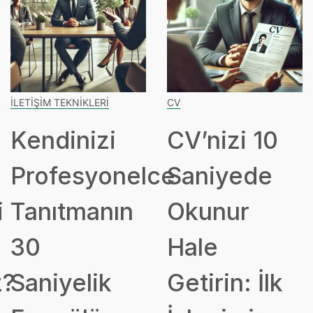
İLETIŞIM TEKNIKLERI
CV
Kendinizi
CV’nizi 10
Profesyonelce
Saniyede
i
Tanıtmanın
Okunur
30
Hale
z?
Saniyelik
Getirin: İlk