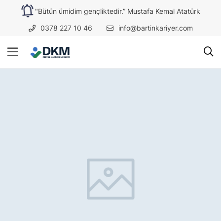
"Bütün ümidim gençliktedir.” Mustafa Kemal Atatürk
0378 227 10 46
info@bartinkariyer.com