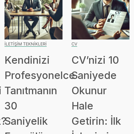
İLETIŞIM TEKNIKLERI
CV
Kendinizi
CV’nizi 10
Profesyonelce
Saniyede
i
Tanıtmanın
Okunur
30
Hale
z?
Saniyelik
Getirin: İlk