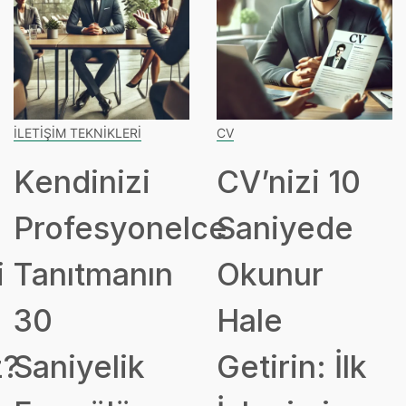
İLETIŞIM TEKNIKLERI
CV
Kendinizi
CV’nizi 10
Profesyonelce
Saniyede
i
Tanıtmanın
Okunur
30
Hale
z?
Saniyelik
Getirin: İlk