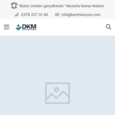
"Bütün ümidim gençliktedir.” Mustafa Kemal Atatürk
0378 227 10 46
info@bartinkariyer.com