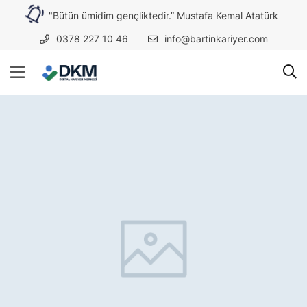
"Bütün ümidim gençliktedir.” Mustafa Kemal Atatürk
0378 227 10 46
info@bartinkariyer.com