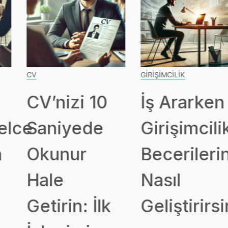
CV
GIRIŞIMCILIK
CV’nizi 10
İş Ararken
ce
Saniyede
Girişimcilik
Okunur
Becerileriniz
Hale
Nasıl
Getirin: İlk
Geliştirirsini