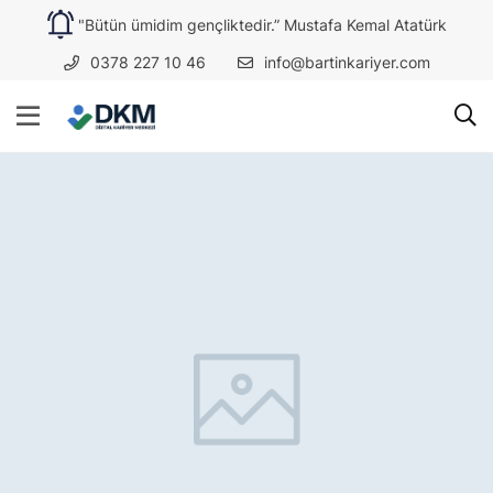
"Bütün ümidim gençliktedir.” Mustafa Kemal Atatürk
0378 227 10 46
info@bartinkariyer.com