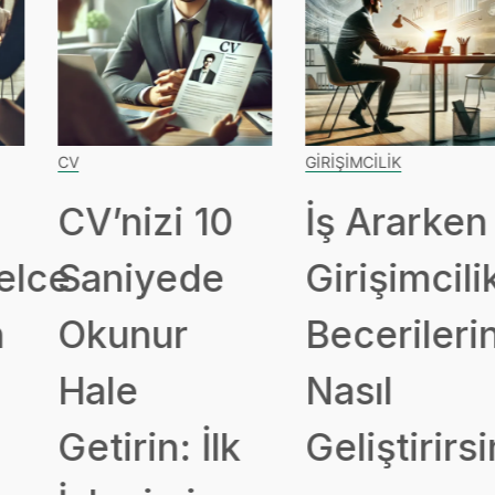
CV
GIRIŞIMCILIK
CV’nizi 10
İş Ararken
ce
Saniyede
Girişimcilik
Okunur
Becerileriniz
Hale
Nasıl
Getirin: İlk
Geliştirirsini