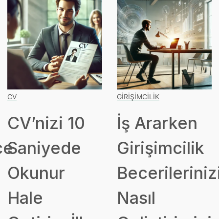
CV
GIRIŞIMCILIK
CV’nizi 10
İş Ararken
ce
Saniyede
Girişimcilik
Okunur
Becerileriniz
Hale
Nasıl