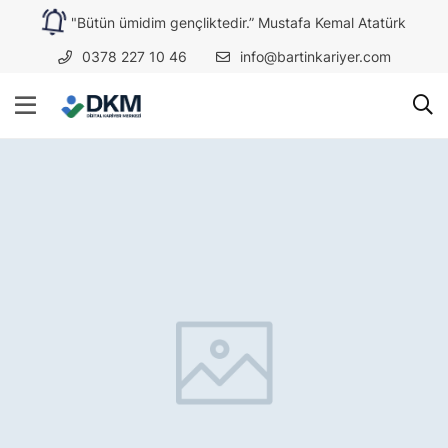
"Bütün ümidim gençliktedir.” Mustafa Kemal Atatürk
0378 227 10 46
info@bartinkariyer.com