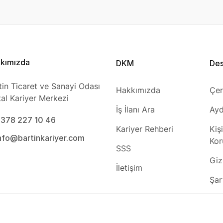
kımızda
DKM
De
tin Ticaret ve Sanayi Odası
Hakkımızda
Çer
ital Kariyer Merkezi
İş İlanı Ara
Ayd
0378 227 10 46
Kariyer Rehberi
Kiş
info@bartinkariyer.com
Kor
SSS
Gizl
İletişim
Şar