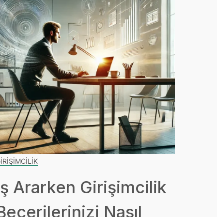
IRIŞIMCILIK
İş Ararken Girişimcilik
Becerilerinizi Nasıl