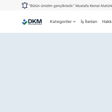
"Bütün ümidim gençliktedir.” Mustafa Kemal Atatür
Kategoriler
İş İlanları
Hakk