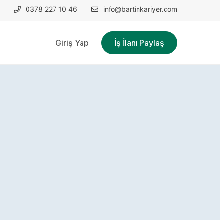
0378 227 10 46
info@bartinkariyer.com
Giriş Yap
İş İlanı Paylaş