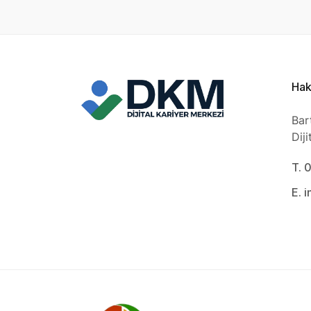
Hak
Bar
Dij
T. 
E. 