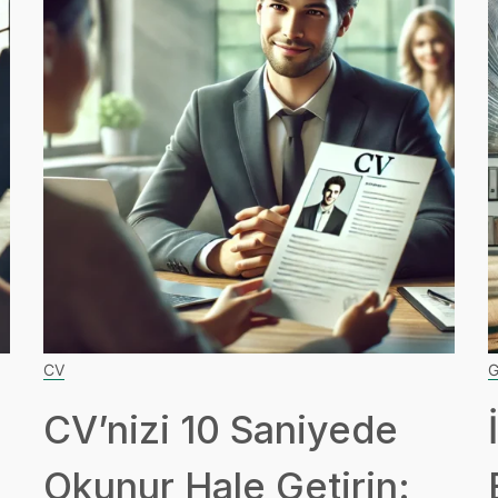
CV
G
CV’nizi 10 Saniyede
Okunur Hale Getirin: