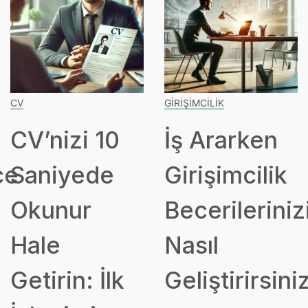
CV
GIRIŞIMCILIK
CV’nizi 10
İş Ararken
ce
Saniyede
Girişimcilik
Okunur
Becerileriniz
Hale
Nasıl
Getirin: İlk
Geliştirirsini