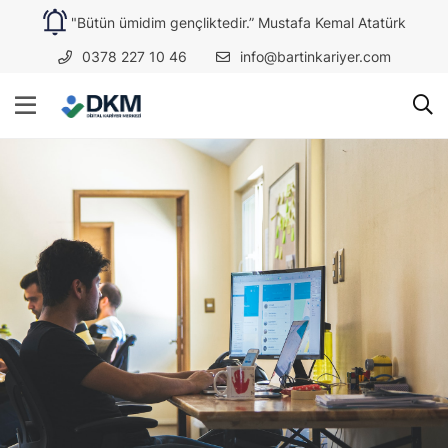
"Bütün ümidim gençliktedir.” Mustafa Kemal Atatürk
0378 227 10 46
info@bartinkariyer.com