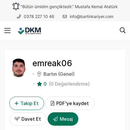
"Bütün ümidim gençliktedir.” Mustafa Kemal Atatürk
0378 227 10 46
info@bartinkariyer.com
emreak06
Bartın (Genel)
0
(0 Değerlendirme)
Takip Et
PDF'ye kaydet
Davet Et
Mesaj