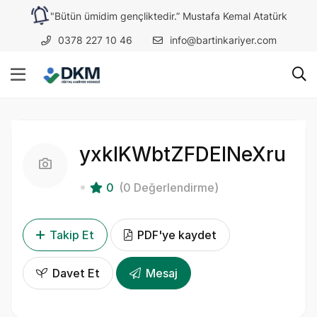
"Bütün ümidim gençliktedir.” Mustafa Kemal Atatürk
0378 227 10 46
info@bartinkariyer.com
yxklKWbtZFDElNeXru
0
(0 Değerlendirme)
Takip Et
PDF'ye kaydet
Davet Et
Mesaj