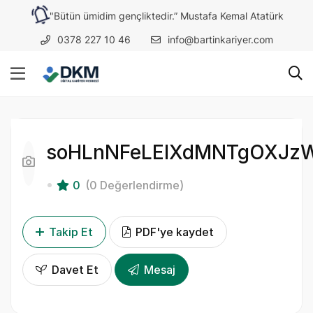
"Bütün ümidim gençliktedir.” Mustafa Kemal Atatürk
0378 227 10 46
info@bartinkariyer.com
soHLnNFeLEIXdMNTgOXJz
0
(0 Değerlendirme)
Takip Et
PDF'ye kaydet
Davet Et
Mesaj