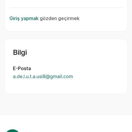
Giriş yapmak
gözden geçirmek
Bilgi
E-Posta
a.de.l.u.t.a.usi8@gmail.com