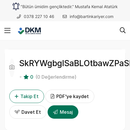
"Bütün ümidim gençliktedir.” Mustafa Kemal Atatürk
0378 227 10 46
info@bartinkariyer.com
SkRYWgbgISaBLOtbawZPaS
0
(0 Değerlendirme)
Takip Et
PDF'ye kaydet
Davet Et
Mesaj