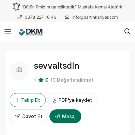
"Bütün ümidim gençliktedir.” Mustafa Kemal Atatürk
0378 227 10 46
info@bartinkariyer.com
sevvaltsdln
0
(0 Değerlendirme)
Takip Et
PDF'ye kaydet
Davet Et
Mesaj