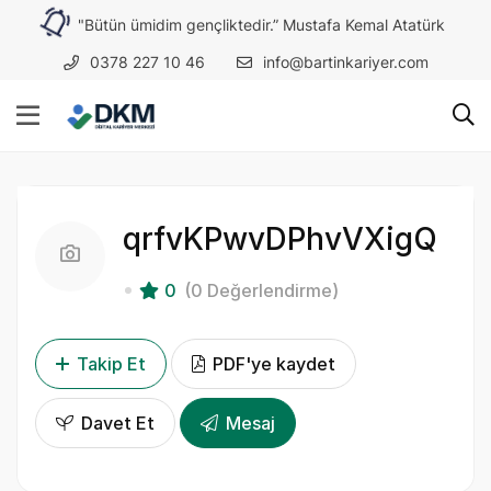
"Bütün ümidim gençliktedir.” Mustafa Kemal Atatürk
0378 227 10 46
info@bartinkariyer.com
qrfvKPwvDPhvVXigQ
0
(0 Değerlendirme)
Takip Et
PDF'ye kaydet
Davet Et
Mesaj