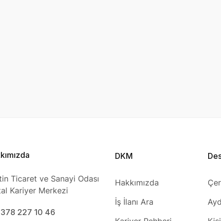
kımızda
DKM
De
tin Ticaret ve Sanayi Odası
Hakkımızda
Çer
ital Kariyer Merkezi
İş İlanı Ara
Ayd
0378 227 10 46