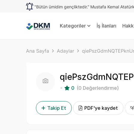
"Bütün ümidim gençliktedir.” Mustafa Kemal Atatür
Kategoriler
İş İlanları
Hakk
Ana Sayfa
Adaylar
qiePszGdmNQTEPknU
qiePszGdmNQTEP
0
(0 Değerlendirme)
Takip Et
PDF'ye kaydet