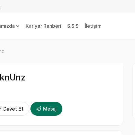
k
ımızda
Kariyer Rehberi
S.S.S
İletişim
nz
knUnz
Davet Et
Mesaj