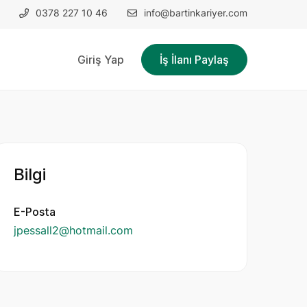
0378 227 10 46
info@bartinkariyer.com
Giriş Yap
İş İlanı Paylaş
Bilgi
E-Posta
jpessall2@hotmail.com