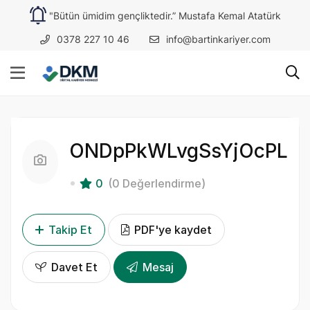
"Bütün ümidim gençliktedir.” Mustafa Kemal Atatürk
0378 227 10 46
info@bartinkariyer.com
ONDpPkWLvgSsYjOcPL
0
(0 Değerlendirme)
Takip Et
PDF'ye kaydet
Davet Et
Mesaj