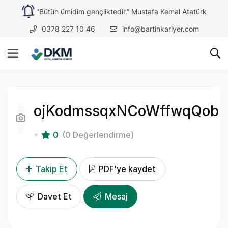
"Bütün ümidim gençliktedir.” Mustafa Kemal Atatürk
0378 227 10 46
info@bartinkariyer.com
ojKodmssqxNCoWffwqQob
0
(0 Değerlendirme)
Takip Et
PDF'ye kaydet
Davet Et
Mesaj