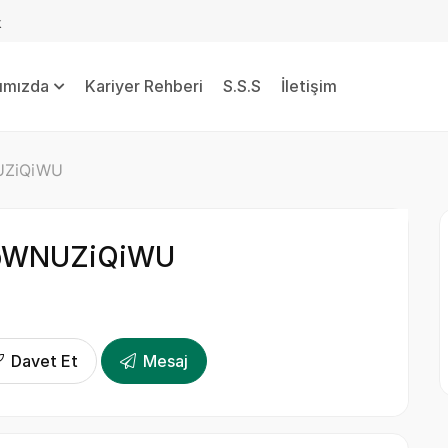
k
ımızda
Kariyer Rehberi
S.S.S
İletişim
UZiQiWU
pWNUZiQiWU
Davet Et
Mesaj