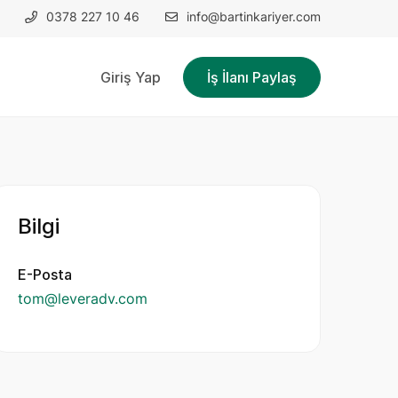
0378 227 10 46
info@bartinkariyer.com
Giriş Yap
İş İlanı Paylaş
Bilgi
E-Posta
tom@leveradv.com