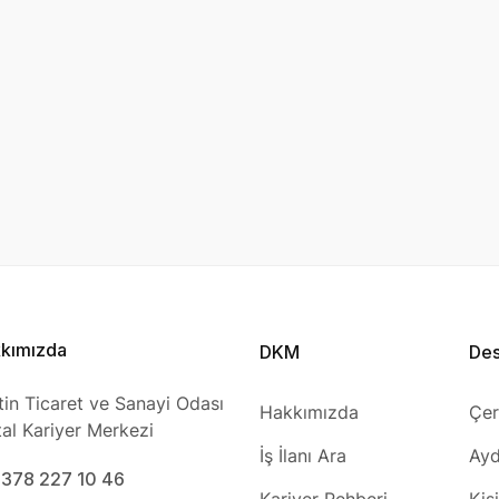
kımızda
DKM
De
tin Ticaret ve Sanayi Odası
Hakkımızda
Çer
ital Kariyer Merkezi
İş İlanı Ara
Ayd
0378 227 10 46