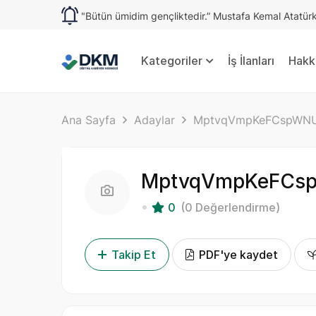
"Bütün ümidim gençliktedir.” Mustafa Kemal Atatür
Kategoriler
İş İlanları
Hakk
Ana Sayfa
Adaylar
MptvqVmpKeFCspWN
MptvqVmpKeFCs
0
(0 Değerlendirme)
Takip Et
PDF'ye kaydet