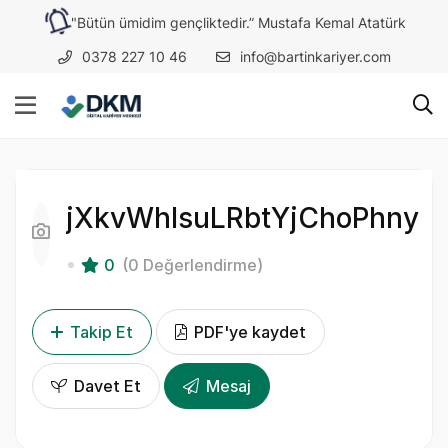
"Bütün ümidim gençliktedir.” Mustafa Kemal Atatürk
0378 227 10 46
info@bartinkariyer.com
jXkvWhlsuLRbtYjChoPhny
0
(0 Değerlendirme)
Takip Et
PDF'ye kaydet
Davet Et
Mesaj