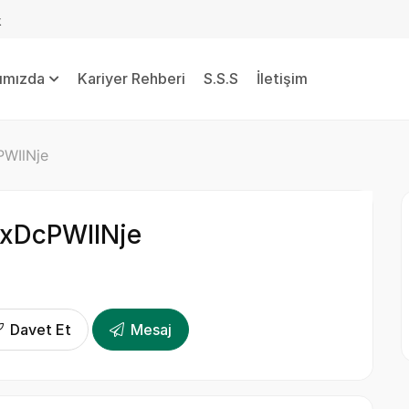
k
ımızda
Kariyer Rehberi
S.S.S
İletişim
WIlNje
xDcPWIlNje
Davet Et
Mesaj