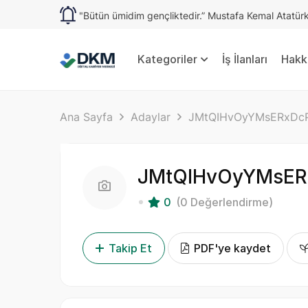
"Bütün ümidim gençliktedir.” Mustafa Kemal Atatür
Kategoriler
İş İlanları
Hakk
Ana Sayfa
Adaylar
JMtQIHvOyYMsERxDcP
JMtQIHvOyYMsER
0
(0 Değerlendirme)
Takip Et
PDF'ye kaydet