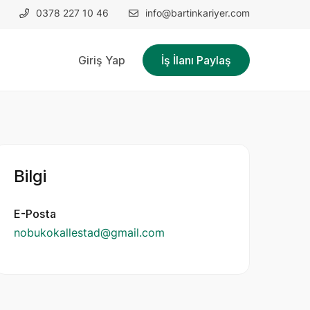
0378 227 10 46
info@bartinkariyer.com
Giriş Yap
İş İlanı Paylaş
Bilgi
E-Posta
nobukokallestad@gmail.com