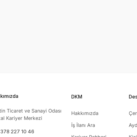
kımızda
DKM
De
tin Ticaret ve Sanayi Odası
Hakkımızda
Çer
ital Kariyer Merkezi
İş İlanı Ara
Ayd
0378 227 10 46