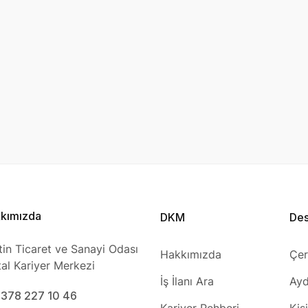
kımızda
DKM
De
tin Ticaret ve Sanayi Odası
Hakkımızda
Çer
ital Kariyer Merkezi
İş İlanı Ara
Ayd
0378 227 10 46