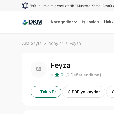
"Bütün ümidim gençliktedir.” Mustafa Kemal Atatür
Kategoriler
İş İlanları
Hakk
Ana Sayfa
Adaylar
Feyza
Feyza
0
(0 Değerlendirme)
Takip Et
PDF'ye kaydet