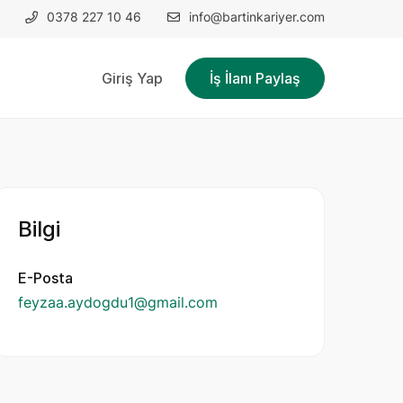
0378 227 10 46
info@bartinkariyer.com
Giriş Yap
İş İlanı Paylaş
Bilgi
E-Posta
feyzaa.aydogdu1@gmail.com