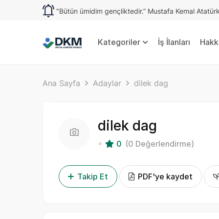
"Bütün ümidim gençliktedir.” Mustafa Kemal Atatür
Kategoriler
İş İlanları
Hakk
Ana Sayfa
Adaylar
dilek dag
dilek dag
0
(0 Değerlendirme)
Takip Et
PDF'ye kaydet