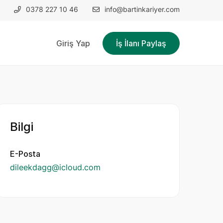
0378 227 10 46
info@bartinkariyer.com
Giriş Yap
İş İlanı Paylaş
Bilgi
E-Posta
dileekdagg@icloud.com