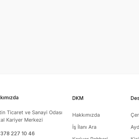
kımızda
DKM
De
tin Ticaret ve Sanayi Odası
Hakkımızda
Çer
ital Kariyer Merkezi
İş İlanı Ara
Ayd
0378 227 10 46