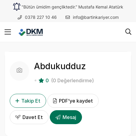
"Bütün ümidim gençliktedir.” Mustafa Kemal Atatürk
0378 227 10 46
info@bartinkariyer.com
Abdukudduz
0
(0 Değerlendirme)
Takip Et
PDF'ye kaydet
Davet Et
Mesaj