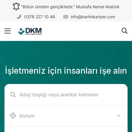
"Bütün ümidim gençliktedir.” Mustafa Kemal Atatürk
0378 227 10 46
info@bartinkariyer.com
İşletmeniz için insanları işe alın
Bartın (Amasra)