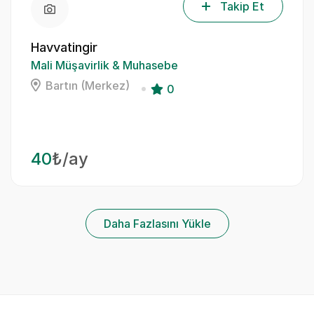
Takip Et
Havvatingir
Mali Müşavirlik & Muhasebe
Bartın (Merkez)
0
40
₺/ay
Daha Fazlasını Yükle