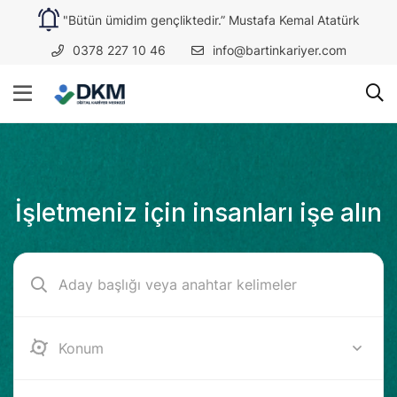
"Bütün ümidim gençliktedir.” Mustafa Kemal Atatürk
0378 227 10 46
info@bartinkariyer.com
İşletmeniz için insanları işe alın
Bartın (Amasra)